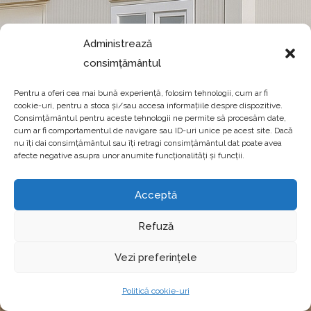
Administrează
Oops! Se pare ca aceasta pagina nu exista, apasa butonul de
consimțământul
Home pentru a reveni catre site.
Pentru a oferi cea mai bună experiență, folosim tehnologii, cum ar fi
cookie-uri, pentru a stoca și/sau accesa informațiile despre dispozitive.
Consimțământul pentru aceste tehnologii ne permite să procesăm date,
HOME
cum ar fi comportamentul de navigare sau ID-uri unice pe acest site. Dacă
nu îți dai consimțământul sau îți retragi consimțământul dat poate avea
afecte negative asupra unor anumite funcționalități și funcții.
Acceptă
Refuză
Vezi preferințele
Politică cookie-uri