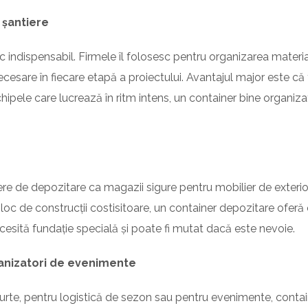
 șantiere
 indispensabil. Firmele îl folosesc pentru organizarea materiale
sare în fiecare etapă a proiectului. Avantajul major este că to
hipele care lucrează în ritm intens, un container bine organiz
nere de depozitare ca magazii sigure pentru mobilier de exterior
 loc de construcții costisitoare, un container depozitare oferă o
cesită fundație specială și poate fi mutat dacă este nevoie.
anizatori de evenimente
urte, pentru logistică de sezon sau pentru evenimente, contai