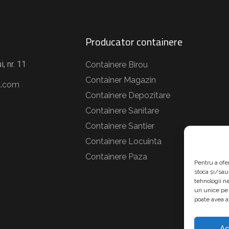
Producator containere
i, nr. 11
Containere Birou
Container Magazin
.com
Containere Depozitare
Containere Sanitare
Containere Santier
Containere Locuinta
Containere Paza
Pentru a ofe
stoca și/sau
tehnologii n
uri unice pe
poate avea a
Ac