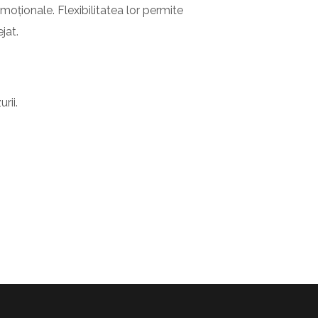
oționale. Flexibilitatea lor permite
jat.
rii.