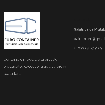
Contact
Galati, calea Prutulu
palmexcm@gmail
+40723 569 929
Containere modulare la pret de
producator, executie rapida, livrare in
toata tara