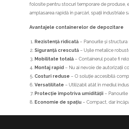
folosite pentru stocuri temporare de produse, e
amplasarea rapidă în parcări, spații industriale s
Avantajele containerelor de depozitare
Rezistență ridicată
– Panourile și structura 
Siguranță crescută
– Ușile metalice robust
Mobilitate totală
– Containerul poate fi relo
Montaj rapid
– Nu ai nevoie de autorizații c
Costuri reduse
– O soluție accesibilă compa
Versatilitate
– Utilizabil atât în mediul indust
Protecție împotriva umidității
– Panourile 
Economie de spațiu
– Compact, dar încăpăto