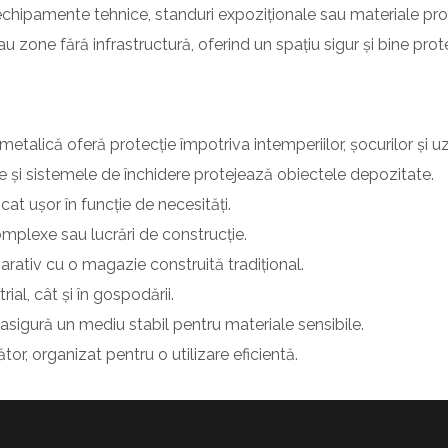
chipamente tehnice, standuri expoziționale sau materiale prom
au zone fără infrastructură, oferind un spațiu sigur și bine prote
metalică oferă protecție împotriva intemperiilor, șocurilor și uzu
e și sistemele de închidere protejează obiectele depozitate.
cat ușor în funcție de necesități.
omplexe sau lucrări de construcție.
rativ cu o magazie construită tradițional.
rial, cât și în gospodării.
asigură un mediu stabil pentru materiale sensibile.
r, organizat pentru o utilizare eficientă.