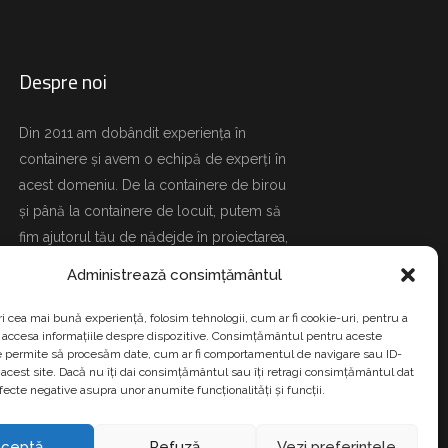
Despre noi
Din 2011 am dobândit experiența în
containere și avem o echipă de experți în
acest domeniu. De la containere de birou
și până la containere de locuit, putem să
fim ajutorul tău de nădejde în proiectarea,
construcția și livrarea containerului. Lasă-
Administrează consimțământul
ne să te ajutăm. Contactează un expert în
containere acum!
ri cea mai bună experiență, folosim tehnologii, cum ar fi cookie-uri, pentru a
 accesa informațiile despre dispozitive. Consimțământul pentru aceste
e permite să procesăm date, cum ar fi comportamentul de navigare sau ID-
 acest site. Dacă nu îți dai consimțământul sau îți retragi consimțământul dat
fecte negative asupra unor anumite funcționalități și funcții.
ceptă
Refuză
Vezi preferințele