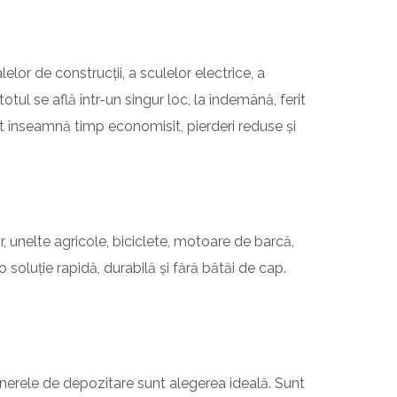
lor de construcții, a sculelor electrice, a
tul se află într-un singur loc, la îndemână, ferit
at înseamnă timp economisit, pierderi reduse și
, unelte agricole, biciclete, motoare de barcă,
 soluție rapidă, durabilă și fără bătăi de cap.
nerele de depozitare sunt alegerea ideală. Sunt