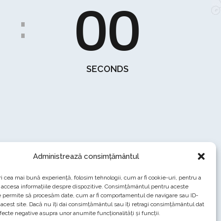
00
:
SECONDS
Administrează consimțământul
ri cea mai bună experiență, folosim tehnologii, cum ar fi cookie-uri, pentru a
 accesa informațiile despre dispozitive. Consimțământul pentru aceste
e permite să procesăm date, cum ar fi comportamentul de navigare sau ID-
 acest site. Dacă nu îți dai consimțământul sau îți retragi consimțământul dat
fecte negative asupra unor anumite funcționalități și funcții.