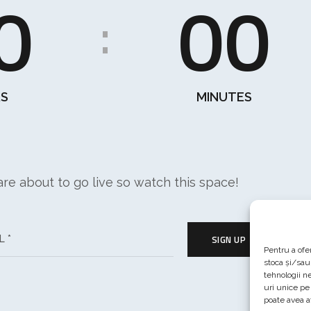
0
00
:
S
MINUTES
re about to go live so watch this space!
SIGN UP
Pentru a ofe
stoca și/sau
tehnologii n
uri unice pe
poate avea a