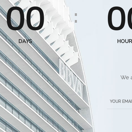
00
0
:
DAYS
HOUR
We a